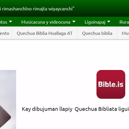
 rimashanchïno rimajta wiyaycanchi"
otos
Musicacuna y videocuna
Liguinapaj
Rura
ento
Quechua Biblia Huallaga AT
Quechua biblia
Mus
Kay dibujuman llapiy Quechua Bibliata ligu