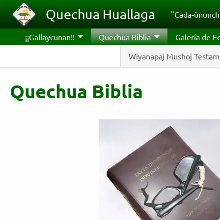
Pasar al contenido principal
Quechua Huallaga
"Cada-ünunchi
¡¡Gallaycunan!!
Quechua Biblia
Galería de F
Wiyanapaj Mushoj Testam
Quechua Biblia