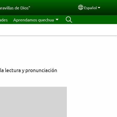
ravillas de Dios”
Español
Select your langu
ades
Aprendamos quechua
la lectura y pronunciación