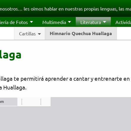
nosotros… les oímos hablar en nuestras propias lenguas, las ma
lería de Fotos
Multimedia
Literatura
Activid
Himnario Quechua Huallaga
Cartillas
laga
laga te permitirá aprender a cantar y entrenarte en 
a Huallaga.