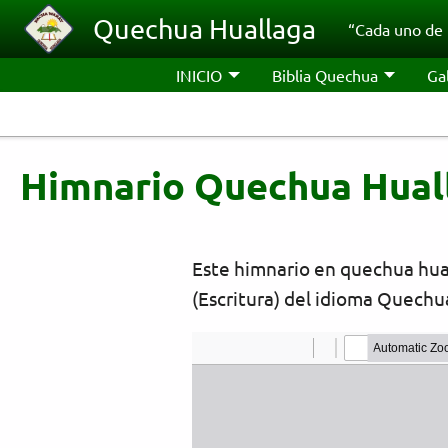
Pasar al contenido principal
Quechua Huallaga
“Cada uno de 
INICIO
Biblia Quechua
Ga
Himnario Quechua Hual
Este himnario en quechua hual
(Escritura) del idioma Quechu