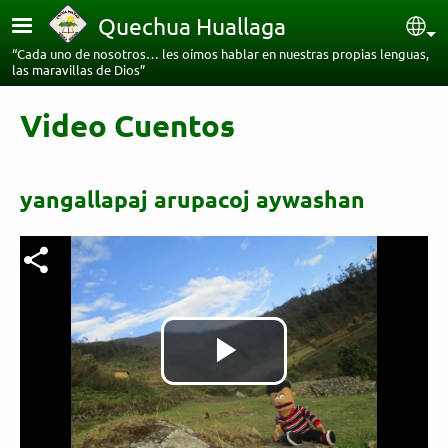
Pasar al contenido principal
Quechua Huallaga
Sel
“Cada uno de nosotros… les oímos hablar en nuestras propias lenguas,
las maravillas de Dios”
Video Cuentos
yangallapaj arupacoj aywashan
Archivo de vídeo
Reproducir
Vídeo