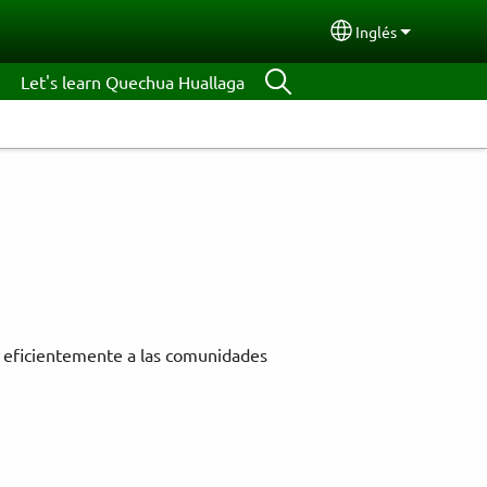
Inglés
Select your lang
Let's learn Quechua Huallaga
 y eficientemente a las comunidades