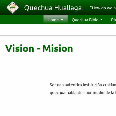
Skip to main content
Quechua Huallaga
"How do we h
Home
Quechua Bible
Ph
Vision - Mision
Ser una auténtica institución crist
quechua-hablantes por medio de la 